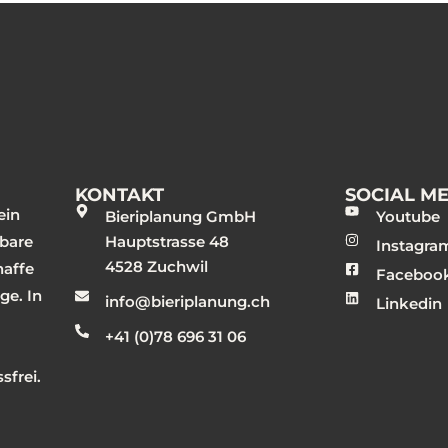
KONTAKT
SOCIAL M
ein
Bieriplanung GmbH
Youtube
nbare
Hauptstrasse 48
Instagra
4528 Zuchwil
haffe
Faceboo
ge. In
info@bieriplanung.ch
Linkedin
+41 (0)78 696 31 06
sfrei.