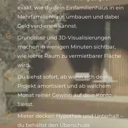
exakt, wie du dein Einfamilienhaus in ein
Mehrfamilienhaus umbauen und dabei
Geld verdienen kannst.
Grundrisse und 3D-Visualisierungen
machen in wenigen Minuten sichtbar,
wie leerer Raum zu vermietbarer Fläche
wird.
Du siehst sofort, ab wann sich dein
Projekt amortisiert und ab welchem
Monat reiner Gewinn auf dein Konto
fliesst.
Mieter decken Hypothek und Unterhalt –
du behältst den Überschuss