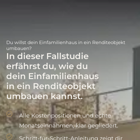
Du willst dein Einfamilienhaus in ein Renditeobjekt
umbauen?
In dieser Fallstudie
erfährst du, wie du
dein Einfamilienhaus
in ein Renditeobjekt
umbauen kannst.
Alle Kostenpositionen und echte
Monatseinnahmen, klar gegliedert.
Schritt-für-Schritt-Anleitung zeigt dir