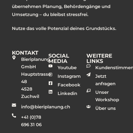
übernehmen Planung, Behördengänge und
Umsetzung – du bleibst stressfrei.
Nutze das volle Potenzial deines Grundstücks.
KONTAKT
SOCIAL
WEITERE
Bieriplanung
MEDIA
LINKS
GmbH
Youtube
Kundenstimme
Hauptstrasse
Instagram
Jetzt
48
anfragen
Facebook
4528
Unser
Linkedin
Zuchwil
Workshop
info@bieriplanung.ch
Über uns
+41 (0)78
696 31 06