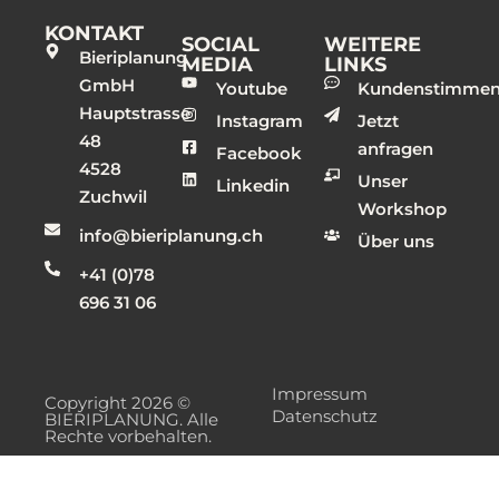
KONTAKT
SOCIAL
WEITERE
Bieriplanung
MEDIA
LINKS
GmbH
Youtube
Kundenstimme
Hauptstrasse
Instagram
Jetzt
48
anfragen
Facebook
4528
Unser
Linkedin
Zuchwil
Workshop
info@bieriplanung.ch
Über uns
+41 (0)78
696 31 06
Impressum
Copyright 2026 ©
Datenschutz
BIERIPLANUNG. Alle
Rechte vorbehalten.